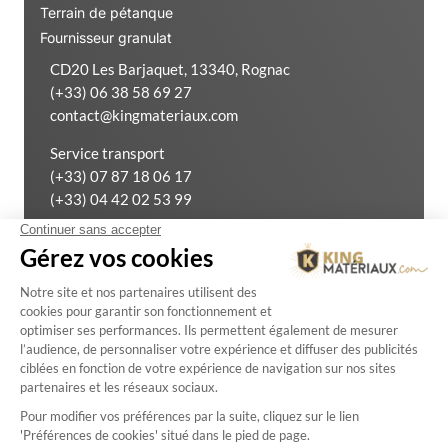
Terrain de pétanque
Fournisseur granulat
CD20 Les Barjaquet, 13340, Rognac
(+33) 06 38 58 69 27
contact@kingmateriaux.com
Service transport
(+33) 07 87 18 06 17
(+33) 04 42 02 53 99
Exercer mon droit de rétractation
Mentions Légales
Créé
par
Politique de confidentialité
avec
agci.fr
Conditions Générales de Ventes
Plan du site
© 2026 — King Matériaux. Tous droits réservés