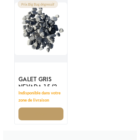
Prix Big Bag dégressif
GALET GRIS
NEVADA 15/25
- REMPLACE
Indisponible dans votre
12/20MM
zone de livraison
Voir