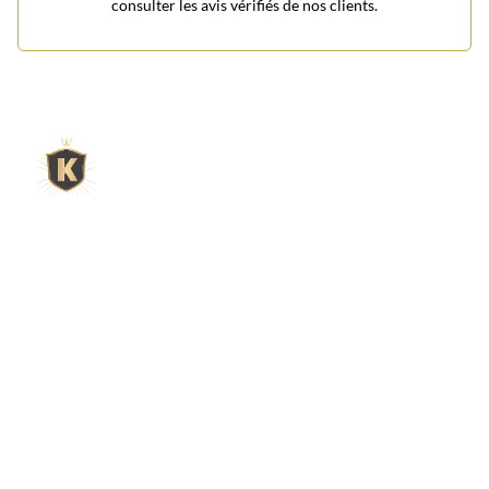
consulter les avis vérifiés de nos clients.
L'expert du gravier décoratif en
ligne
King Matériaux, entreprise familiale basée à Rognac,
vous propose un large choix de matériaux en ligne :
graviers & galets, kits décoration jardin prêts à poser,
kits terrain de pétanque complets, sables stabilisés
pour boulodrome, statues décoratives, fontaines, pas
japonais, accessoires pour jardin…
Qui sommes-nous ?