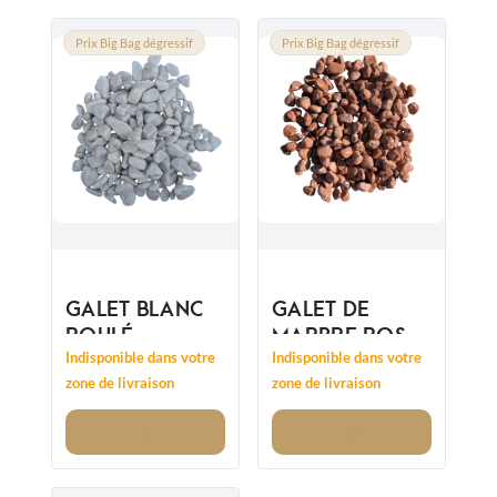
Prix Big Bag dégressif
Prix Big Bag dégressif
GALET BLANC
GALET DE
ROULÉ
MARBRE ROSE
12/25MM
15/25 -
Indisponible dans votre
Indisponible dans votre
REMPLACE
zone de livraison
zone de livraison
12/25MM
Voir
Voir