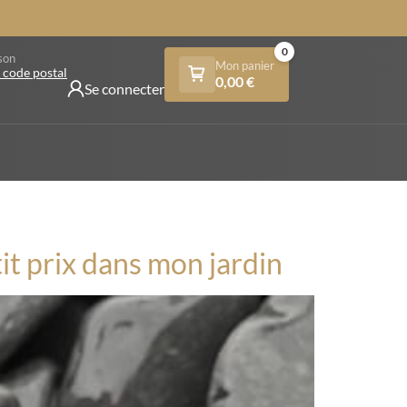
0
son
Mon panier
 code postal
0,00
€
Se connecter
it prix dans mon jardin