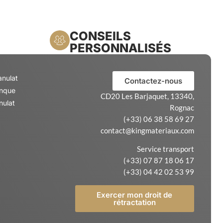
CONSEILS
PERSONNALISÉS
anulat
Contactez-nous
anque
CD20 Les Barjaquet, 13340,
nulat
Rognac
(+33) 06 38 58 69 27
contact@kingmateriaux.com
Service transport
(+33) 07 87 18 06 17
(+33) 04 42 02 53 99
Exercer mon droit de
rétractation