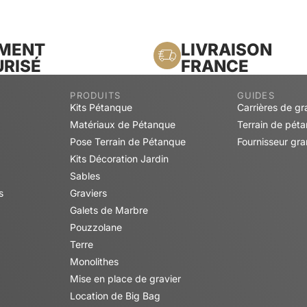
EMENT
LIVRAISON
RISÉ
FRANCE
PRODUITS
GUIDES
Kits Pétanque
Carrières de gr
Matériaux de Pétanque
Terrain de pét
Pose Terrain de Pétanque
Fournisseur gra
Kits Décoration Jardin
Sables
s
Graviers
Galets de Marbre
Pouzzolane
Terre
Monolithes
Mise en place de gravier
Location de Big Bag