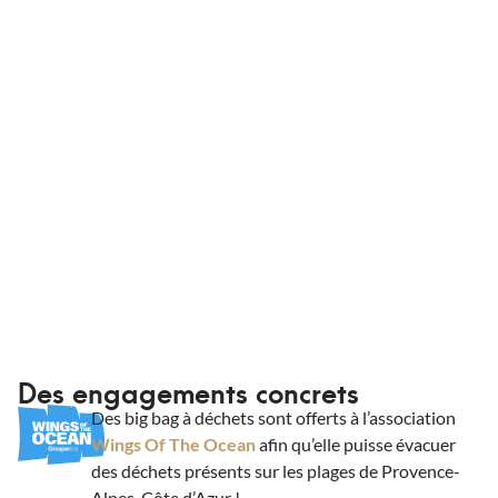
conditionnements adaptés. Que vous soyez un
professionnel ou non, King Matériaux livre vos
commandes à domicile ou sur chantier.
Informations de livraison
Des engagements concrets
Des big bag à déchets sont offerts à l’association
Wings Of The Ocean
afin qu’elle puisse évacuer
des déchets présents sur les plages de Provence-
Alpes-Côte d’Azur !