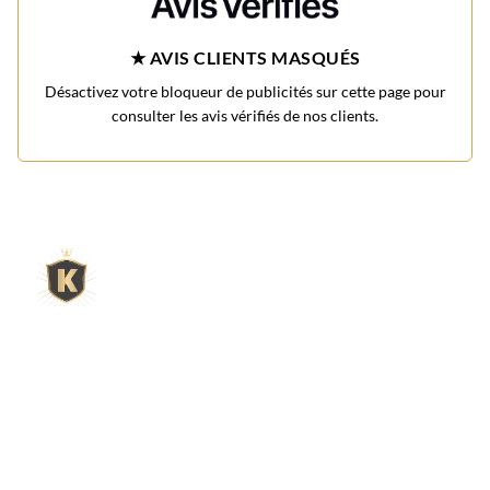
★ AVIS CLIENTS MASQUÉS
Désactivez votre bloqueur de publicités sur cette page pour
consulter les avis vérifiés de nos clients.
L'expert du gravier décoratif en
ligne
King Matériaux, entreprise familiale basée à Rognac,
vous propose un large choix de matériaux en ligne :
graviers & galets, kits décoration jardin prêts à poser,
kits terrain de pétanque complets, sables stabilisés
pour boulodrome, statues décoratives, fontaines, pas
japonais, accessoires pour jardin…