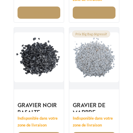
14/20MM
NEVADA
8/12MM
Voir
Voir
Prix Big Bag dégressif
GRAVIER NOIR
GRAVIER DE
BASALTE
MARBRE
14/20MM
CRISTAL
Indisponible dans votre
Indisponible dans votre
CONCASSÉ
CONCASSÉ
zone de livraison
zone de livraison