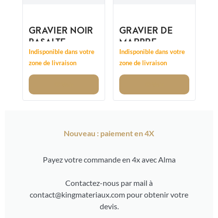
GRAVIER NOIR
GRAVIER DE
BASALTE
MARBRE
14/20MM
CRISTAL
Indisponible dans votre
Indisponible dans votre
CONCASSÉ
CONCASSÉ
zone de livraison
zone de livraison
8/12MM
Voir
Voir
Nouveau : paiement en 4X
Payez votre commande en 4x avec Alma
Contactez-nous par mail à
contact@kingmateriaux.com pour obtenir votre
devis.