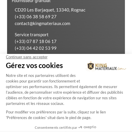
Fournisseur granulat
CD20 Les Barjaquet, 13340, Rognac
(+33) 06 38 58 69 27
contact@kingmateriaux.com
Service transport
(+33) 07 87 18 06 17
(+33) 04 42 02 53 99
Exercer mon droit de rétractation
Mentions Légales
Créé
par
Politique de confidentialité
avec
agci.fr
Conditions Générales de Ventes
Plan du site
© 2026 — King Matériaux. Tous droits réservés