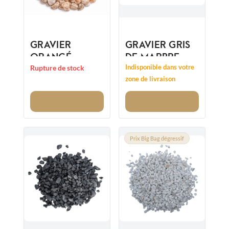
GRAVIER
GRAVIER GRIS
ORANGÉ
DE MARBRE
VALENCIA
CONCASSÉ
Indisponible dans votre
Rupture de stock
14/20MM
NEVADA
zone de livraison
8/12MM
Voir
Voir
Prix Big Bag dégressif