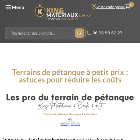
0
Votre code postal
Menu
06 38 58 69 27
Terrains de pétanque à petit prix :
astuces pour réduire les coûts
Vous rêvez d’un
boulodrome
dans votre jardin mais vous