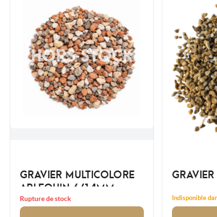
GRAVIER MULTICOLORE
GRAVIER
ARLEQUIN 6/14MM
Indisponible dan
Rupture de stock
Voir
le produit