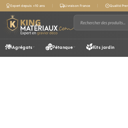
Expert depuis +10 ans
Livraison France
Qualité Pr
Agrégats
Pétanque
Kits jardin