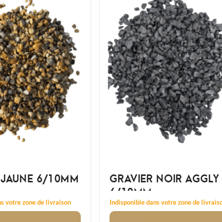
 JAUNE 6/10MM
GRAVIER NOIR AGGLY
6/10MM
s votre zone de livraison
Indisponible dans votre zone de livrais
Voir
le produit
Voir
le produit