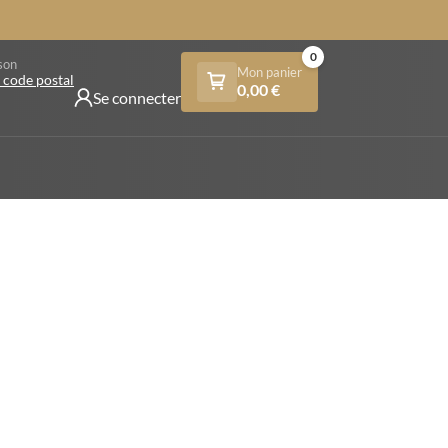
0
son
Mon panier
 code postal
0,00
€
Se connecter