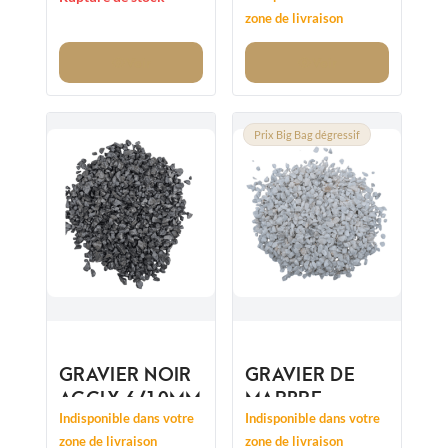
6/14MM
zone de livraison
Voir
Voir
Prix Big Bag dégressif
GRAVIER NOIR
GRAVIER DE
AGGLY 6/10MM
MARBRE
CRISTAL
Indisponible dans votre
Indisponible dans votre
CONCASSÉ
zone de livraison
zone de livraison