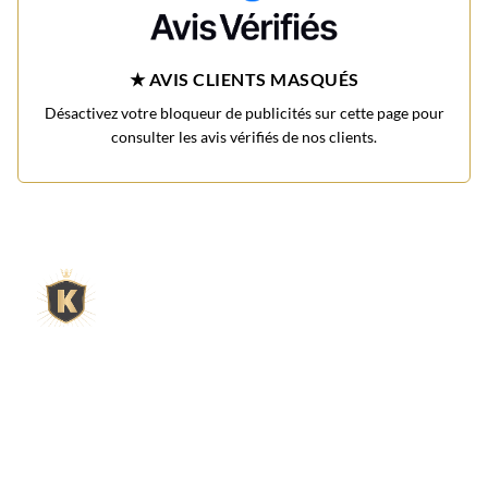
★ AVIS CLIENTS MASQUÉS
Désactivez votre bloqueur de publicités sur cette page pour
consulter les avis vérifiés de nos clients.
L'expert du gravier décoratif en
ligne
King Matériaux, entreprise familiale basée à Rognac,
vous propose un large choix de matériaux en ligne :
graviers & galets, kits décoration jardin prêts à poser,
kits terrain de pétanque complets, sables stabilisés
pour boulodrome, statues décoratives, fontaines, pas
japonais, accessoires pour jardin…