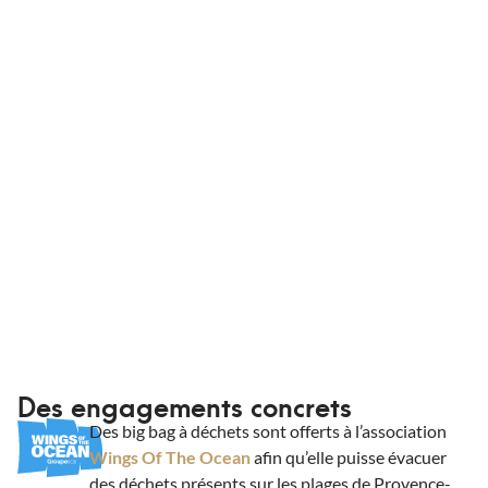
que vous soyez en France et dans des
conditionnements adaptés. Que vous soyez un
professionnel ou non, King Matériaux livre vos
commandes à domicile ou sur chantier.
Informations de livraison
Des engagements concrets
Des big bag à déchets sont offerts à l’association
Wings Of The Ocean
afin qu’elle puisse évacuer
des déchets présents sur les plages de Provence-