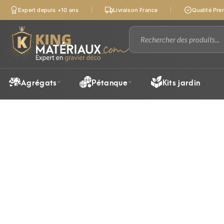
Expert depuis +10 ans
Livraison France
Qualité Pr
Agrégats
Pétanque
Kits jardin