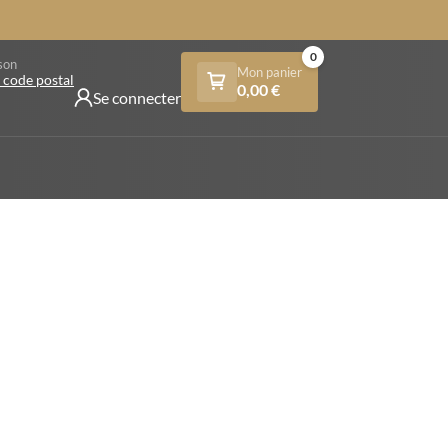
0
son
Mon panier
 code postal
0,00
€
Se connecter