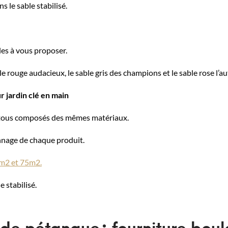
 le sable stabilisé.
les à vous proposer.
ble rouge audacieux, le sable gris des champions et le sable rose l’a
r jardin clé en main
nt tous composés des mêmes matériaux.
onnage de chaque produit.
0m2 et 75m2.
e stabilisé.
 de pétanque : fourniture bou