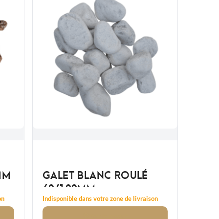
MM
GALET BLANC ROULÉ
60/100MM
on
Indisponible dans votre zone de livraison
Voir
le produit