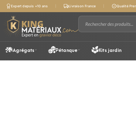
Expert depuis +10 ans
Livraison France
Qualité Pr
Agrégats
Pétanque
Kits jardin