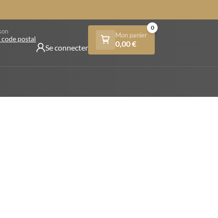
0
son
Mon panier
 code postal
0,00
€
Se connecter