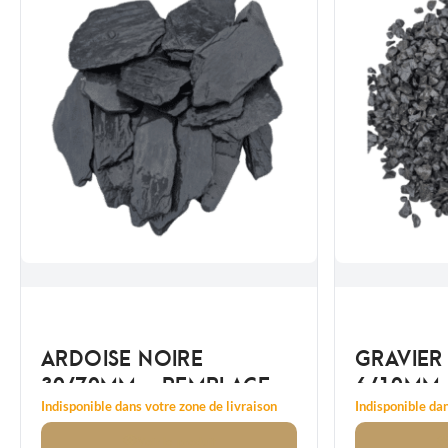
ARDOISE NOIRE
GRAVIER
30/70MM - REMPLACE
6/10MM
20/60 MM
Indisponible dans votre zone de livraison
Indisponible dan
Voir
le produit