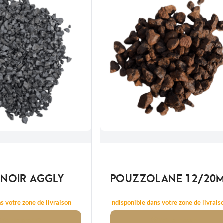
 NOIR AGGLY
POUZZOLANE 12/20
s votre zone de livraison
Indisponible dans votre zone de livrais
Voir
le produit
Voir
le produit