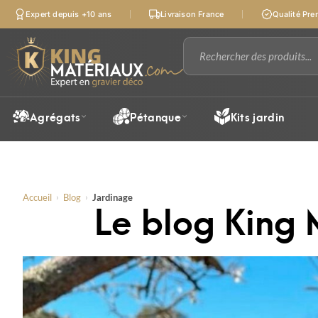
Expert depuis +10 ans
Livraison France
Qualité Pr
Agrégats
Pétanque
Kits jardin
Accueil
›
Blog
›
Jardinage
Le blog King 