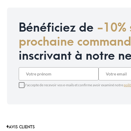
Bénéficiez de
-10% 
prochaine comman
inscrivant à notre n
J'accepte de recevoir vos e-mails et confirme avoir examiné notre
polit
AVIS CLIENTS