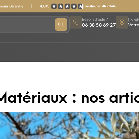
emium Garantie
Besoin d'aide ?
Livrai
06 38 58 69 27
Votre
Matériaux : nos arti