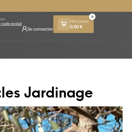
0
son
Mon panier
 code postal
0,00
€
Se connecter
cles Jardinage