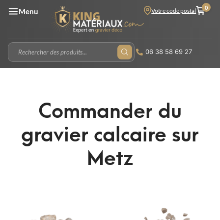
0
Votre code postal
Menu
06 38 58 69 27
Commander du
gravier calcaire sur
Metz