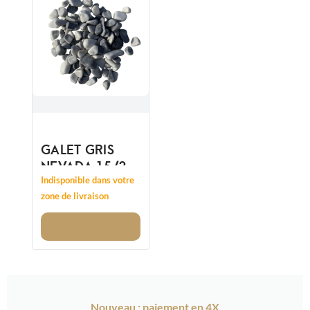
GALET GRIS
NEVADA 15/25
- REMPLACE
Indisponible dans votre
12/20MM
zone de livraison
Voir
Nouveau : paiement en 4X