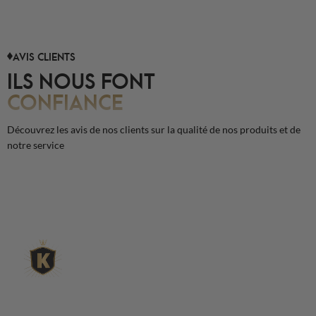
AVIS CLIENTS
ILS NOUS FONT
CONFIANCE
Découvrez les avis de nos clients sur la qualité de nos produits et de
notre service
L'expert du gravier décoratif en
ligne
King Matériaux, entreprise familiale basée à Rognac,
vous propose un large choix de matériaux en ligne :