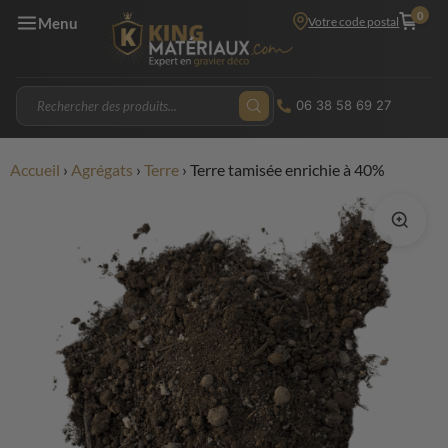
0
Votre code postal
Menu
06 38 58 69 27
Accueil
›
Agrégats
›
Terre
›
Terre tamisée enrichie à 40%