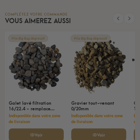
COMPLÉTEZ VOTRE COMMANDE
VOUS AIMEREZ AUSSI
Prix Big Bag dégressif
Prix Big Bag dégressif
Galet lavé filtration
Gravier tout-venant
Gr
16/22.4 - remplace
0/20mm
14
11/22mm
Indisponible dans votre zone
Indisponible dans votre zone
Ind
de livraison
de livraison
de 
Voir
Voir