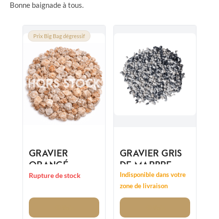
Bonne baignade à tous.
Prix Big Bag dégressif
GRAVIER
GRAVIER GRIS
ORANGÉ
DE MARBRE
VALENCIA
CONCASSÉ
Indisponible dans votre
Rupture de stock
14/20MM
NEVADA
zone de livraison
8/12MM
Voir
Voir