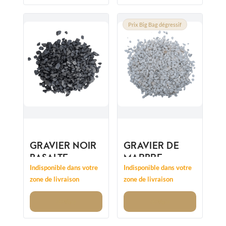
Prix Big Bag dégressif
GRAVIER NOIR
GRAVIER DE
BASALTE
MARBRE
14/20MM
CRISTAL
Indisponible dans votre
Indisponible dans votre
CONCASSÉ
CONCASSÉ
zone de livraison
zone de livraison
8/12MM
Voir
Voir