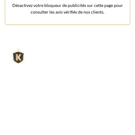
Désactivez votre bloqueur de publicités sur cette page pour
consulter les avis vérifiés de nos clients.
L'expert du gravier décoratif en
ligne
King Matériaux, entreprise familiale basée à Rognac,
vous propose un large choix de matériaux en ligne :
graviers & galets, kits décoration jardin prêts à poser,
kits terrain de pétanque complets, sables stabilisés
pour boulodrome, statues décoratives, fontaines, pas
japonais, accessoires pour jardin…
Qui sommes-nous ?