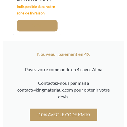
NEVADA 15/25
- REMPLACE
Indisponible dans votre
12/20MM
zone de livraison
Voir
Nouveau : paiement en 4X
Payez votre commande en 4x avec Alma
Contactez-nous par mail à
contact@kingmateriaux.com pour obtenir votre
devis.
-10% AVEC LE CODE KM10