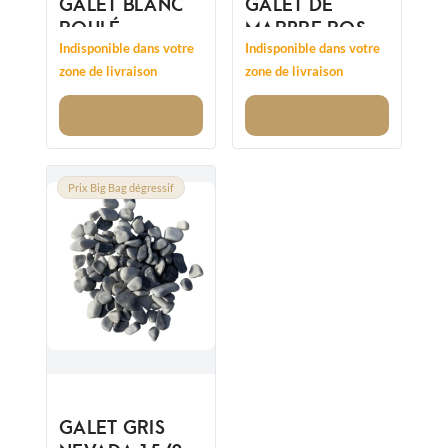
GALET BLANC
GALET DE
ROULÉ
MARBRE ROSE
12/25MM
15/25 -
Indisponible dans votre
Indisponible dans votre
REMPLACE
zone de livraison
zone de livraison
12/25MM
Voir
Voir
Prix Big Bag dégressif
GALET GRIS