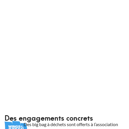
King Matériaux dispose de sa propre flotte de camions
ainsi que de partenaires pour assurer votre livraison, où
que vous soyez en France et dans des
conditionnements adaptés. Que vous soyez un
professionnel ou non, King Matériaux livre vos
commandes à domicile ou sur chantier.
Informations de livraison
Des engagements concrets
Des big bag à déchets sont offerts à l’association