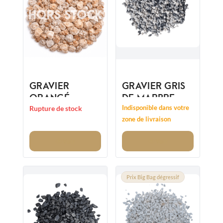
GRAVIER
GRAVIER GRIS
ORANGÉ
DE MARBRE
VALENCIA
CONCASSÉ
Indisponible dans votre
Rupture de stock
14/20MM
NEVADA
zone de livraison
8/12MM
Voir
Voir
Prix Big Bag dégressif