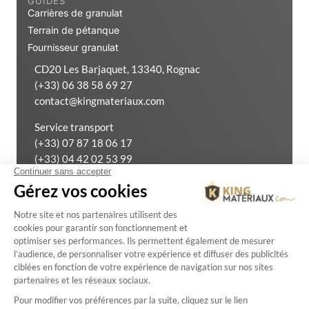
GUIDES
Carrières de granulat
Terrain de pétanque
Fournisseur granulat
CD20 Les Barjaquet, 13340, Rognac
(+33) 06 38 58 69 27
contact@kingmateriaux.com
Service transport
(+33) 07 87 18 06 17
(+33) 04 42 02 53 99
Exercer mon droit de rétractation
Mentions Légales
Créé
par
Politique de confidentialité
avec
agci.fr
Conditions Générales de Ventes