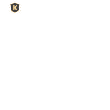
L'expert du gravier décoratif en
ligne
King Matériaux, entreprise familiale basée à Rognac,
vous propose un large choix de matériaux en ligne :
graviers & galets, kits décoration jardin prêts à poser,
kits terrain de pétanque complets, sables stabilisés
pour boulodrome, statues décoratives, fontaines, pas
japonais, accessoires pour jardin…
Qui sommes-nous ?