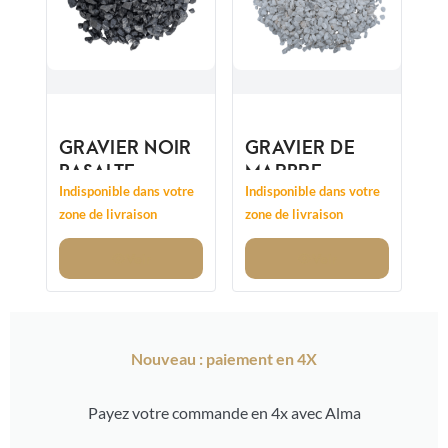
GRAVIER NOIR
GRAVIER DE
BASALTE
MARBRE
14/20MM
CRISTAL
Indisponible dans votre
Indisponible dans votre
CONCASSÉ
CONCASSÉ
zone de livraison
zone de livraison
8/12MM
Voir
Voir
Nouveau : paiement en 4X
Payez votre commande en 4x avec Alma