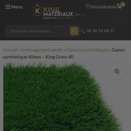
0
Votre code postal
Menu
06 38 58 69 27
Accueil
›
Aménagement jardin
›
Gazons synthétiques
›
Gazon
synthétique 40mm – King Grass 40