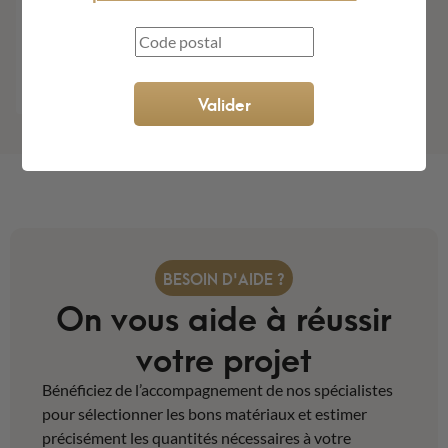
Indisponible dans votre zone
Indisponible dans votre zone
de livraison
de livraison
Voir
Voir
Valider
BESOIN D'AIDE ?
On vous aide à réussir
votre projet
Bénéficiez de l’accompagnement de nos spécialistes
pour sélectionner les bons matériaux et estimer
précisément les quantités nécessaires à votre