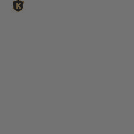
L'expert du gravier décoratif en
ligne
King Matériaux, entreprise familiale basée à Rognac,
vous propose un large choix de matériaux en ligne :
graviers & galets, kits décoration jardin prêts à poser,
kits terrain de pétanque complets, sables stabilisés
pour boulodrome, statues décoratives, fontaines, pas
japonais, accessoires pour jardin…
Qui sommes-nous ?