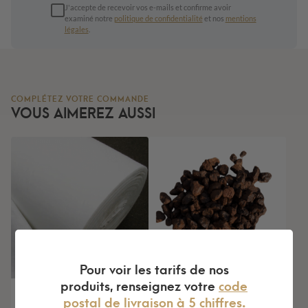
J'accepte de recevoir vos e-mails et confirme avoir
examiné notre
politique de confidentialité
et nos
mentions
légales
.
COMPLÉTEZ VOTRE COMMANDE
VOUS AIMEREZ AUSSI
Pour voir les tarifs de nos
produits, renseignez votre
code
Géotextile PP 90G 25 M
Pouzzolane 12/20mm
postal de livraison à 5 chiffres.
X 1 M 25M2