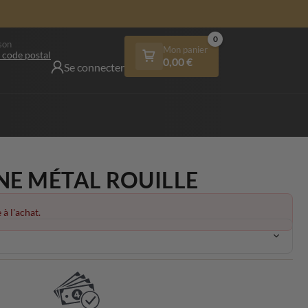
0
son
Mon panier
 code postal
0,00
€
Se connecter
NE MÉTAL ROUILLE
 à l'achat.