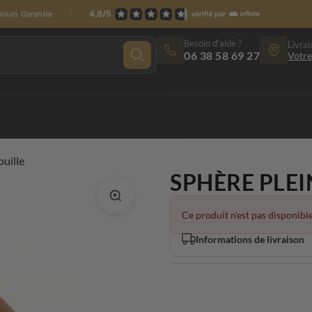
emium Garantie
Besoin d'aide ?
Livrai
06 38 58 69 27
Votre
ouille
SPHÈRE PLEI
Ce produit n'est pas disponible
Informations de livraison