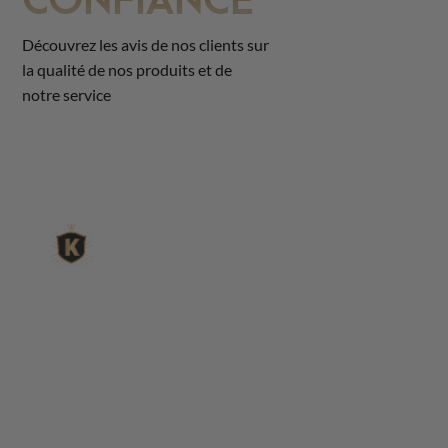
Découvrez les avis de nos clients sur
la qualité de nos produits et de
notre service
L'expert du gravier déc
King Matériaux, entreprise familiale basée à Rognac, vous
matériaux en ligne : graviers & galets, kits décoration jardin
de pétanque complets, sables stabilisés pour boulodrome, 
fontaines, pas japonais, accessoires pour jardin…