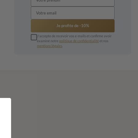
Je profite de -10%
J'accepte de recevoir vos e-mails et confirme avoir
examiné notre
politique de confidentialité
et nos
mentions légales
.