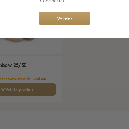
Valider
inbow 25/50
dans votre zone de livraison
Voir
le produit