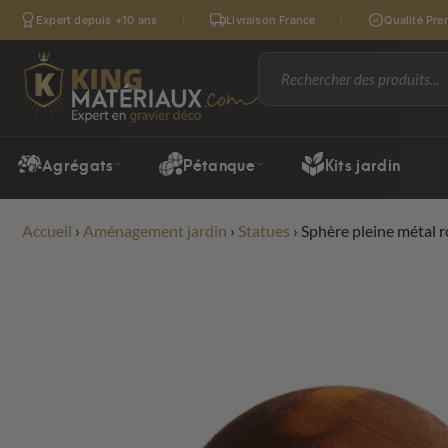
Expert depuis +10 ans
Livraison France
Qualité Pr
Agrégats
Pétanque
Kits jardin
Accueil
›
Aménagement jardin
›
Statues
›
Sphère pleine métal r