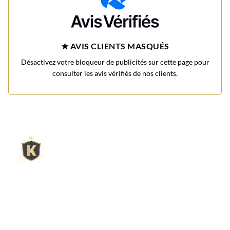
★ AVIS CLIENTS MASQUÉS
Désactivez votre bloqueur de publicités sur cette page pour
consulter les avis vérifiés de nos clients.
L'expert du gravier décoratif en
ligne
King Matériaux, entreprise familiale basée à Rognac,
vous propose un large choix de matériaux en ligne :
graviers & galets, kits décoration jardin prêts à poser,
kits terrain de pétanque complets, sables stabilisés
pour boulodrome, statues décoratives, fontaines, pas