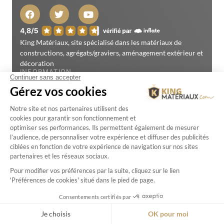
King Matériaux, site spécialisé dans les matériaux de
constructions, agrégats/graviers, aménagement extérieur et
décoration
INFORMATION
Qui sommes-nous ?
Nos engagements
Projets clients
Nos Pubs
KingMat' Le Blog
Espace professionnels
Mon compte
Livraisons
Cacul de tonnage
PRODUITS
Kits Pétanque
Matériaux de Pétanque
Pose Terrain de Pétanque