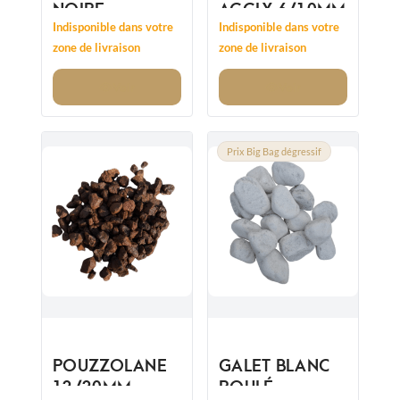
NOIRE
AGGLY 6/10MM
30/70MM -
Indisponible dans votre
Indisponible dans votre
REMPLACE
zone de livraison
zone de livraison
20/60 MM
Voir
Voir
Prix Big Bag dégressif
POUZZOLANE
GALET BLANC
12/20MM
ROULÉ