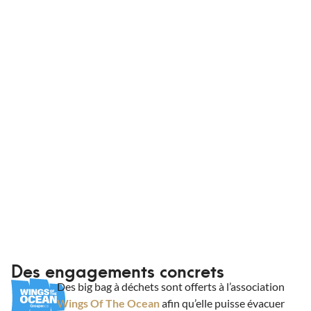
ainsi que de partenaires pour assurer votre livraison, où
que vous soyez en France et dans des
conditionnements adaptés. Que vous soyez un
professionnel ou non, King Matériaux livre vos
commandes à domicile ou sur chantier.
Informations de livraison
Des engagements concrets
Des big bag à déchets sont offerts à l’association
Wings Of The Ocean
afin qu’elle puisse évacuer