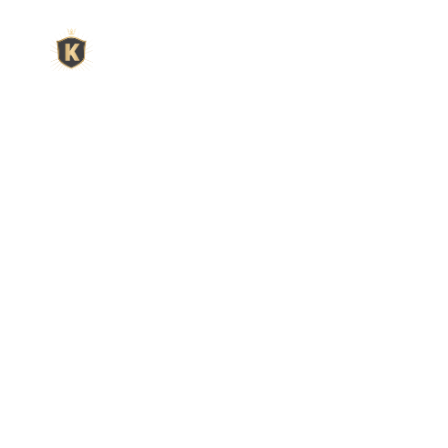
L'expert du gravier déc
King Matériaux, entreprise familiale basée à Rognac, vous
matériaux en ligne : graviers & galets, kits décoration jardin
de pétanque complets, sables stabilisés pour boulodrome, 
fontaines, pas japonais, accessoires pour jardin…