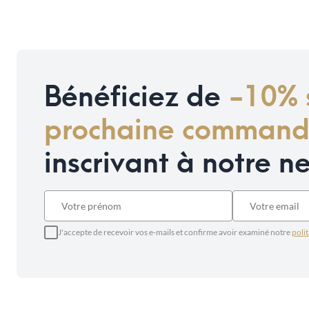
Bénéficiez de
-10% 
prochaine comman
inscrivant à notre n
J'accepte de recevoir vos e-mails et confirme avoir examiné notre
polit