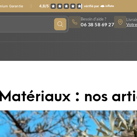
emium Garantie
Besoin d'aide ?
Livrai
06 38 58 69 27
Votre
Matériaux : nos arti