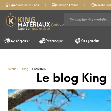
Expert depuis +10 ans
Livraison France
Qualité Pr
Agrégats
Pétanque
Kits jardin
Accueil
›
Blog
›
Entretien
Le blog King 