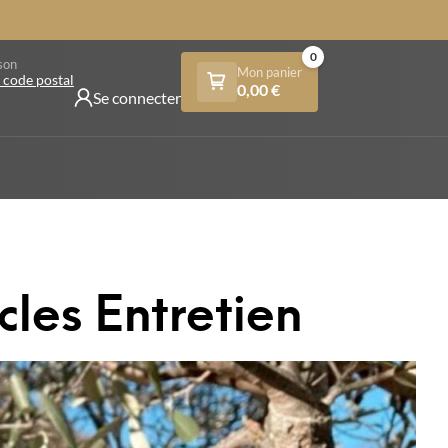
0
son
Mon panier
 code postal
0,00
€
Se connecter
cles Entretien